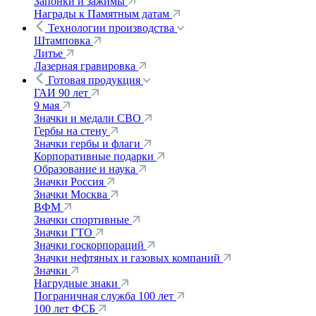
Запонки и зажимы
Награды к Памятным датам
Технологии производства
Штамповка
Литье
Лазерная гравировка
Готовая продукция
ГАИ 90 лет
9 мая
Значки и медали СВО
Гербы на стену
Значки гербы и флаги
Корпоративные подарки
Образование и наука
Значки Россия
Значки Москва
ВФМ
Значки спортивные
Значки ГТО
Значки госкорпораций
Значки нефтяных и газовых компаний
Значки
Нагрудные знаки
Пограничная служба 100 лет
100 лет ФСБ