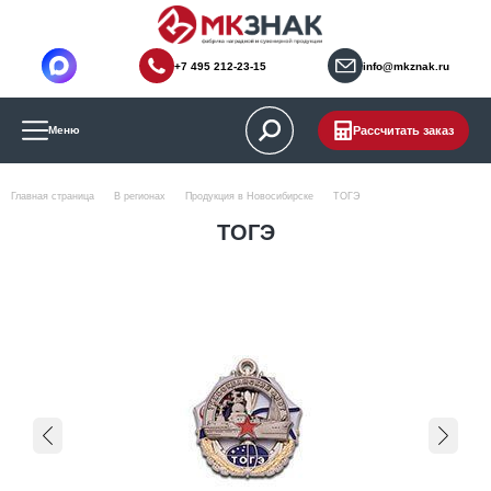
+7 495 212-23-15
info@mkznak.ru
Рассчитать заказ
Меню
Главная страница
В регионах
Продукция в Новосибирске
ТОГЭ
ТОГЭ