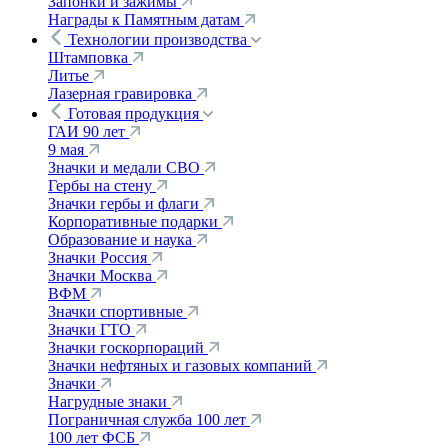
Запонки и зажимы
Награды к Памятным датам
Технологии производства
Штамповка
Литье
Лазерная гравировка
Готовая продукция
ГАИ 90 лет
9 мая
Значки и медали СВО
Гербы на стену
Значки гербы и флаги
Корпоративные подарки
Образование и наука
Значки Россия
Значки Москва
ВФМ
Значки спортивные
Значки ГТО
Значки госкорпораций
Значки нефтяных и газовых компаний
Значки
Нагрудные знаки
Пограничная служба 100 лет
100 лет ФСБ