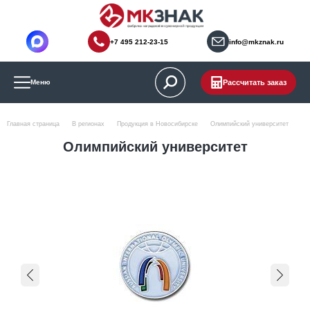
+7 495 212-23-15
info@mkznak.ru
Рассчитать заказ
Меню
Главная страница
В регионах
Продукция в Новосибирске
Олимпийский университет
Олимпийский университет