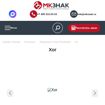
+7 495 212-23-15
info@mkznak.ru
Рассчитать заказ
Меню
Главная страница
В регионах
Продукция в Санкт-Петербурге
Хог
Хог