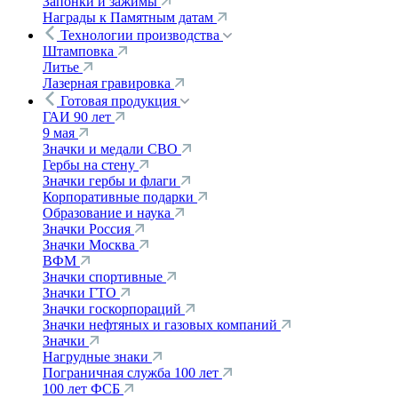
Запонки и зажимы
Награды к Памятным датам
Технологии производства
Штамповка
Литье
Лазерная гравировка
Готовая продукция
ГАИ 90 лет
9 мая
Значки и медали СВО
Гербы на стену
Значки гербы и флаги
Корпоративные подарки
Образование и наука
Значки Россия
Значки Москва
ВФМ
Значки спортивные
Значки ГТО
Значки госкорпораций
Значки нефтяных и газовых компаний
Значки
Нагрудные знаки
Пограничная служба 100 лет
100 лет ФСБ