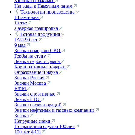
Запонки и зажимы
Награды к Памятным датам
Технологии производства
Штамповка
Литье
Лазерная гравировка
Готовая продукция
ГАИ 90 лет
9 мая
Значки и медали СВО
Гербы на стену
Значки гербы и флаги
Корпоративные подарки
Образование и наука
Значки Россия
Значки Москва
ВФМ
Значки спортивные
Значки ГТО
Значки госкорпораций
Значки нефтяных и газовых компаний
Значки
Нагрудные знаки
Пограничная служба 100 лет
100 лет ФСБ