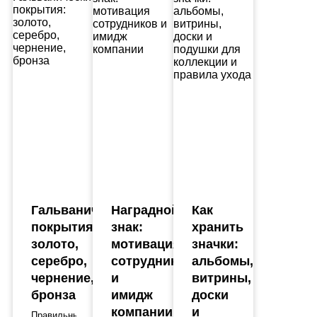
Гальванические
Наградной
Как
покрытия:
знак:
хранить
золото,
мотивация
значки:
серебро,
сотрудников
альбомы,
чернение,
и
витрины,
бронза
имидж
доски
компании
и
Правильный