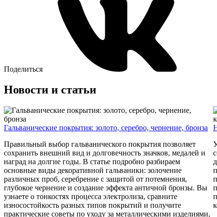
Поделиться
Новости и статьи
Гальванические покрытия: золото, серебро, чернение, бронза
Н
Правильный выбор гальванического покрытия позволяет
У
сохранить внешний вид и долговечность значков, медалей и
с
наград на долгие годы. В статье подробно разбираем
д
основные виды декоративной гальваники: золочение
п
различных проб, серебрение с защитой от потемнения,
п
глубокое чернение и создание эффекта античной бронзы. Вы
п
узнаете о тонкостях процесса электролиза, сравните
п
износостойкость разных типов покрытий и получите
к
практические советы по уходу за металлическими изделиями,