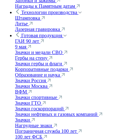
Запонки и зажимы
Награды к Памятным датам
Технологии производства
Штамповка
Литье
Лазерная гравировка
Готовая продукция
ГАИ 90 лет
9 мая
Значки и медали СВО
Гербы на стену
Значки гербы и флаги
Корпоративные подарки
Образование и наука
Значки Россия
Значки Москва
ВФМ
Значки спортивные
Значки ГТО
Значки госкорпораций
Значки нефтяных и газовых компаний
Значки
Нагрудные знаки
Пограничная служба 100 лет
100 лет ФСБ