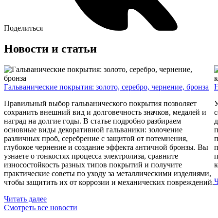
Поделиться
Новости и статьи
Гальванические покрытия: золото, серебро, чернение, бронза
Н
Правильный выбор гальванического покрытия позволяет
У
сохранить внешний вид и долговечность значков, медалей и
с
наград на долгие годы. В статье подробно разбираем
д
основные виды декоративной гальваники: золочение
п
различных проб, серебрение с защитой от потемнения,
п
глубокое чернение и создание эффекта античной бронзы. Вы
п
узнаете о тонкостях процесса электролиза, сравните
п
износостойкость разных типов покрытий и получите
к
практические советы по уходу за металлическими изделиями,
Ч
чтобы защитить их от коррозии и механических повреждений.
Читать далее
Смотреть все новости