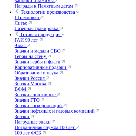
Запонки и зажимы
Награды к Памятным датам
Технологии производства
Штамповка
Литье
Лазерная гравировка
Готовая продукция
ГАИ 90 лет
9 мая
Значки и медали СВО
Гербы на стену
Значки гербы и флаги
Корпоративные подарки
Образование и наука
Значки Россия
Значки Москва
ВФМ
Значки спортивные
Значки ГТО
Значки госкорпораций
Значки нефтяных и газовых компаний
Значки
Нагрудные знаки
Пограничная служба 100 лет
100 лет ФСБ