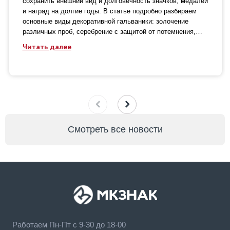
сохранить внешний вид и долговечность значков, медалей
и наград на долгие годы. В статье подробно разбираем
основные виды декоративной гальваники: золочение
различных проб, серебрение с защитой от потемнения,
глубокое чернение и создание эффекта античной бронзы.
Читать далее
Вы узнаете о тонкостях процесса электролиза, сравните
износостойкость разных типов покрытий и получите
практические советы по уходу за металлическими
изделиями, чтобы защитить их от коррозии и механических
повреждений.
Смотреть все новости
Работаем Пн-Пт с 9-30 до 18-00