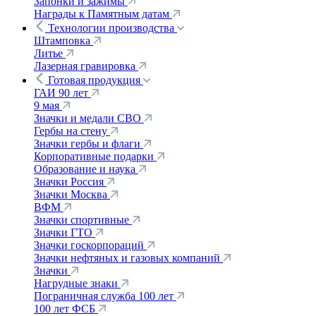
Запонки и зажимы
Награды к Памятным датам
Технологии производства
Штамповка
Литье
Лазерная гравировка
Готовая продукция
ГАИ 90 лет
9 мая
Значки и медали СВО
Гербы на стену
Значки гербы и флаги
Корпоративные подарки
Образование и наука
Значки Россия
Значки Москва
ВФМ
Значки спортивные
Значки ГТО
Значки госкорпораций
Значки нефтяных и газовых компаний
Значки
Нагрудные знаки
Пограничная служба 100 лет
100 лет ФСБ