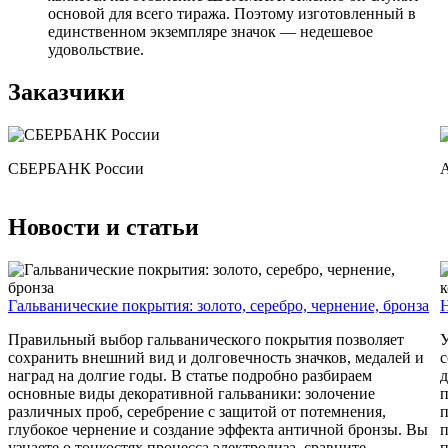
основой для всего тиража. Поэтому изготовленный в
единственном экземпляре значок — недешевое
удовольствие.
Заказчики
СБЕРБАНК России
А
Новости и статьи
Гальванические покрытия: золото, серебро, чернение, бронза
Н
Правильный выбор гальванического покрытия позволяет
У
сохранить внешний вид и долговечность значков, медалей и
с
наград на долгие годы. В статье подробно разбираем
д
основные виды декоративной гальваники: золочение
п
различных проб, серебрение с защитой от потемнения,
п
глубокое чернение и создание эффекта античной бронзы. Вы
п
узнаете о тонкостях процесса электролиза, сравните
п