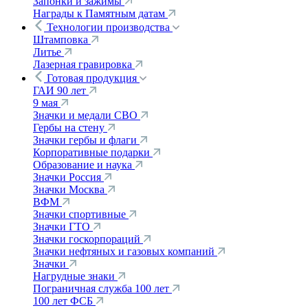
Запонки и зажимы
Награды к Памятным датам
Технологии производства
Штамповка
Литье
Лазерная гравировка
Готовая продукция
ГАИ 90 лет
9 мая
Значки и медали СВО
Гербы на стену
Значки гербы и флаги
Корпоративные подарки
Образование и наука
Значки Россия
Значки Москва
ВФМ
Значки спортивные
Значки ГТО
Значки госкорпораций
Значки нефтяных и газовых компаний
Значки
Нагрудные знаки
Пограничная служба 100 лет
100 лет ФСБ