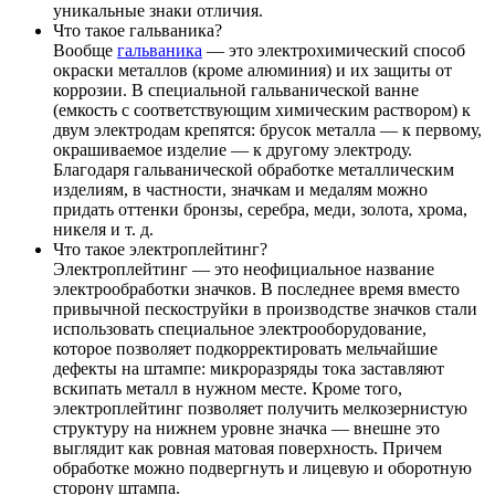
уникальные знаки отличия.
Что такое гальваника?
Вообще
гальваника
— это электрохимический способ
окраски металлов (кроме алюминия) и их защиты от
коррозии. В специальной гальванической ванне
(емкость с соответствующим химическим раствором) к
двум электродам крепятся: брусок металла — к первому,
окрашиваемое изделие — к другому электроду.
Благодаря гальванической обработке металлическим
изделиям, в частности, значкам и медалям можно
придать оттенки бронзы, серебра, меди, золота, хрома,
никеля и т. д.
Что такое электроплейтинг?
Электроплейтинг — это неофициальное название
электрообработки значков. В последнее время вместо
привычной пескоструйки в производстве значков стали
использовать специальное электрооборудование,
которое позволяет подкорректировать мельчайшие
дефекты на штампе: микроразряды тока заставляют
вскипать металл в нужном месте. Кроме того,
электроплейтинг позволяет получить мелкозернистую
структуру на нижнем уровне значка — внешне это
выглядит как ровная матовая поверхность. Причем
обработке можно подвергнуть и лицевую и оборотную
сторону штампа.